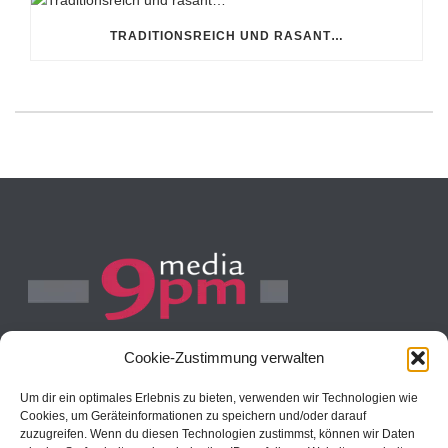
TRADITIONSREICH UND RASANT…
Cookie-Zustimmung verwalten
Reimerstwiete 22
Um dir ein optimales Erlebnis zu bieten, verwenden wir Technologien wie
20457 Hamburg
Cookies, um Geräteinformationen zu speichern und/oder darauf
E-Mail: info[at]9pm-media.com
zuzugreifen. Wenn du diesen Technologien zustimmst, können wir Daten
Internet: www.9pm-media.com