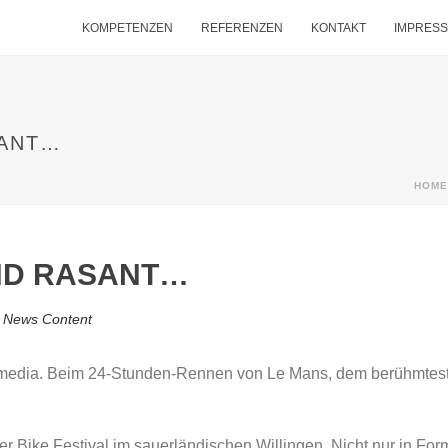
KOMPETENZEN
REFERENZEN
KONTAKT
IMPRES
SANT…
HOME
ND RASANT…
n
News Content
ia. Beim 24-Stunden-Rennen von Le Mans, dem berühmtesten se
 Bike Festival im sauerländischen Willingen. Nicht nur in Form 