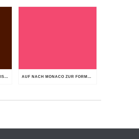
STRAND, MEER UND EIN ESSTISCH, SOWEIT MAN BLICKEN KANN!
AUF NACH MONACO ZUR FORMEL 1