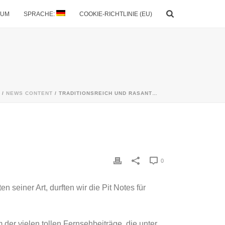
SUM
SPRACHE:
COOKIE-RICHTLINIE (EU)
/
NEWS CONTENT
/ TRADITIONSREICH UND RASANT…
0
iner Art, durften wir die Pit Notes für
der vielen tollen Fernsehbeiträge, die unter