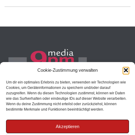
Cookie-Zustimmung verwalten
Um dir ein optimales Erlebnis zu bieten, verwenden wir Technologien wie
Reimerstwiete 22
Cookies, um Geräteinformationen zu speichern und/oder darauf
zuzugreifen. Wenn du diesen Technologien zustimmst, können wir Daten
20457 Hamburg
wie das Surfverhalten oder eindeutige IDs auf dieser Website verarbeiten.
E-Mail: info[at]9pm-media.com
Wenn du deine Zustimmung nicht erteilst oder zurückziehst, können
Internet: www.9pm-media.com
bestimmte Merkmale und Funktionen beeinträchtigt werden.
Akzeptieren