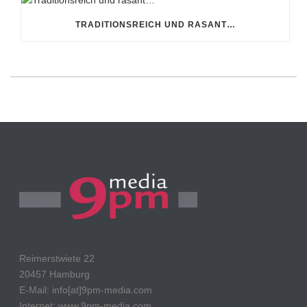
TRADITIONSREICH UND RASANT…
Reimerstwiete 22
20457 Hamburg
E-Mail: info[at]9pm-media.com
Internet: www.9pm-media.com