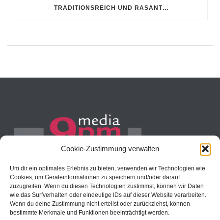
TRADITIONSREICH UND RASANT…
Cookie-Zustimmung verwalten
Um dir ein optimales Erlebnis zu bieten, verwenden wir Technologien wie
Reimerstwiete 22
Cookies, um Geräteinformationen zu speichern und/oder darauf
zuzugreifen. Wenn du diesen Technologien zustimmst, können wir Daten
20457 Hamburg
wie das Surfverhalten oder eindeutige IDs auf dieser Website verarbeiten.
E-Mail: info[at]9pm-media.com
Wenn du deine Zustimmung nicht erteilst oder zurückziehst, können
Internet: www.9pm-media.com
bestimmte Merkmale und Funktionen beeinträchtigt werden.