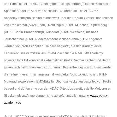
und Pirelli bietet der ADAC eintägige Einstiegslehrgänge in den Motocross-
Sport für Kinder im Alter von sechs bis 14 Jahren an. Die ADAC MX
Academy-Stützpunkte sind bundesweit über die Republik verteilt und reichen
von Frankenthal (ADAC Pfalz), Reutlingen (ADAC München), Spremberg
(ADAC Berlin-Brandenburg), Wilnsdorf (ADAC Westfalen) bis nach
Teutschenthal (ADAC Niedersachsen/Sachsen-Anhalt). Die Angebote
werden von professionellen Trainern begleitet, die den Kindern erste
Fahrerlebnisse vermitteln. Als Chief-Coach für die ADAC MX Academy
powered by KTM konnten die ehemaligen Profis Dietmar Lacher und Bernd
Eckenbach gewonnen werden. Für einen Kostenbeitrag von 25 Euro werden
die Teilnehmer am Trainingstag mit kompletter Schutzkleidung und KTM-
Motorrad sowie einem BMX-Bike für Übungszwecke ausgestattet, von Profis
betreut und dürfen eine von den ADAC Ortsclubs bereitgestellte Motocross-
Strecke nutzen. Anmeldungen sind ab sofort möglich unter
www.adac-mx-
academy.de
„Mit der ADAC MX Academy powered bei KTM haben wir die Möglichkeit