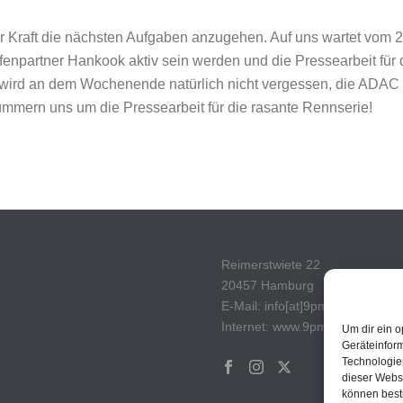
euer Kraft die nächsten Aufgaben anzugehen. Auf uns wartet vom 
ifenpartner Hankook aktiv sein werden und die Pressearbeit fü
 wird an dem Wochenende natürlich nicht vergessen, die ADAC M
kümmern uns um die Pressearbeit für die rasante Rennserie!
Reimerstwiete 22
20457 Hamburg
E-Mail: info[at]9pm-media.com
Internet: www.9pm-media.com
Um dir ein o
Geräteinfor
Technologien
dieser Websi
können best