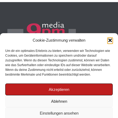
Cookie-Zustimmung verwalten
Um dir ein optimales Erlebnis zu bieten, verwenden wir Technologien wie
Reimerstwiete 22
Cookies, um Geräteinformationen zu speichern und/oder darauf
zuzugreifen. Wenn du diesen Technologien zustimmst, können wir Daten
20457 Hamburg
wie das Surfverhalten oder eindeutige IDs auf dieser Website verarbeiten.
E-Mail: info[at]9pm-media.com
Wenn du deine Zustimmung nicht erteilst oder zurückziehst, können
Internet: www.9pm-media.com
bestimmte Merkmale und Funktionen beeinträchtigt werden.
Akzeptieren
Ablehnen
Copyright 2015 © 9pm media | All Rights Reserved | Powered by | I
Design It
Einstellungen ansehen
Datenschutzerklärung