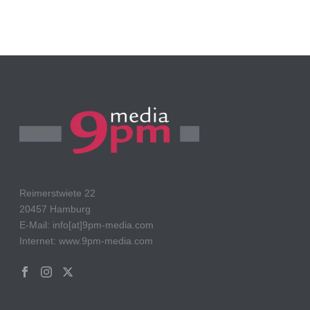
Reimerstwiete 22
20457 Hamburg
E-Mail: info[at]9pm-media.com
Internet: www.9pm-media.com